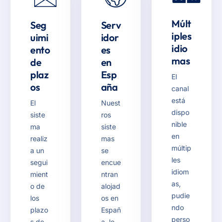
Múlt
Seg
Serv
iples
uimi
idor
idio
ento
es
mas
de
en
plaz
Esp
El
os
aña
canal
está
El
Nuest
dispo
siste
ros
nible
ma
siste
en
realiz
mas
múltip
a un
se
les
segui
encue
idiom
mient
ntran
as,
o de
alojad
pudie
los
os en
ndo
plazo
Españ
perso
s de
a, lo