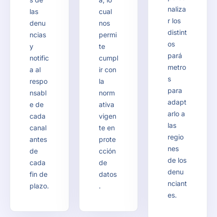
naliza
las
cual
r los
denu
nos
distint
ncias
permi
os
y
te
pará
notific
cumpl
metro
a al
ir con
s
respo
la
para
nsabl
norm
adapt
e de
ativa
arlo a
cada
vigen
las
canal
te en
regio
antes
prote
nes
de
cción
de los
cada
de
denu
fin de
datos
nciant
plazo.
.
es.