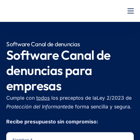
Inicio
Precios
Software Canal de denuncias
Ayuda
Software Canal de
Presupuesto
denuncias para
empresas
Cumple con
todos
los preceptos de la
Ley 2/2023 de
Protección del Informante
de forma sencilla y segura.
Recibe presupuesto sin compromiso:
Nombre *