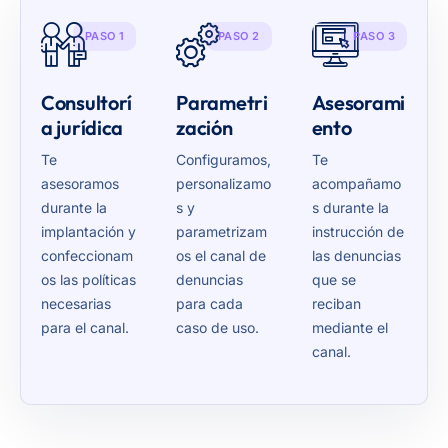
PASO 1
PASO 2
PASO 3
Consultorí
Parametri
Asesorami
a jurídica
zación
ento
Te
Configuramos,
Te
asesoramos
personalizamo
acompañamo
durante la
s y
s durante la
implantación y
parametrizam
instrucción de
confeccionam
os el canal de
las denuncias
os las políticas
denuncias
que se
necesarias
para cada
reciban
para el canal.
caso de uso.
mediante el
canal.