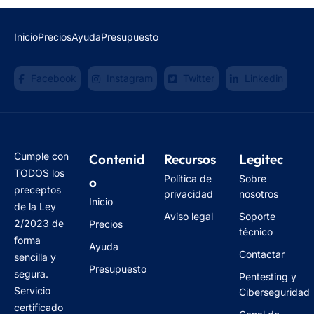
Inicio
Precios
Ayuda
Presupuesto
Facebook
Instagram
Twitter
Linkedin
Cumple con
Contenid
Recursos
Legitec
TODOS los
Política de
Sobre
o
preceptos
privacidad
nosotros
Inicio
de la Ley
Aviso legal
Soporte
2/2023 de
Precios
técnico
forma
Ayuda
Contactar
sencilla y
Presupuesto
segura.
Pentesting y
Servicio
Ciberseguridad
certificado