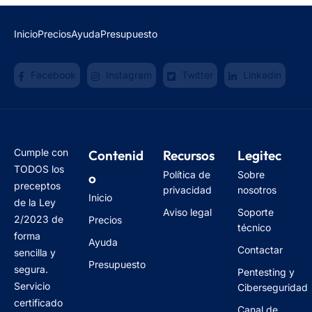
Inicio
Precios
Ayuda
Presupuesto
Facebook
Instagram
Twitter
Linkedin
Cumple con
Contenid
Recursos
Legitec
TODOS los
Política de
Sobre
o
preceptos
privacidad
nosotros
Inicio
de la Ley
Aviso legal
Soporte
2/2023 de
Precios
técnico
forma
Ayuda
Contactar
sencilla y
Presupuesto
segura.
Pentesting y
Servicio
Ciberseguridad
certificado
Canal de